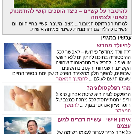
להתגבר על קשיים – כיצד הופכים קושי להזדמנות,
לשינוי ולצמיחה
למרות הפרדוקס המובנה... מצבי משבר, קשיי בחיי היום יום
עשויים להוליד גם הזדמנויות לשינוי וצמיחה אישית.
עכשיו במגזין
להיוולד מחדש
"להיוולד מחדש" פירושו – לאפשר לכל
ההיסטוריה בתוכנו להתקיים ללא חשש
או שיפוט. להכיל את הטראומות שחווינו,
הקשיים, השמחות והקטבים השונים
שבפנים, להפוך חלק מהיצירה הפרטית שקיימת בספר החיים
שעימו הגענו לעולם.
...
להמשך המאמר
מהי רפלקסולוגיה?
הרפלקסולוגיה היא שיטת אבחון, טיפול
וריפוי המתייחסת לכל מחלה כמצב של
חוסר איזון אנרגטי בגוף.
...
להמשך
המאמר
אימון אישי - עשיית דברים למען
עצמנו
כל אחד צריך לערוך לעצמו רשימה של