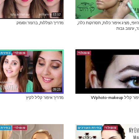
17:17
היופי, מציג איפור כלות, תסרוקות כלה,
מדריך הצללות, ברונזר וסומק
ר, עיצוב גבות
פופולרי
פופולרי
בחירת 
09:25
 VVphoto-makeup
מדריך איפור קליל לקיץ
פופולרי
בחירת העורכים
פופולרי
בחירת 