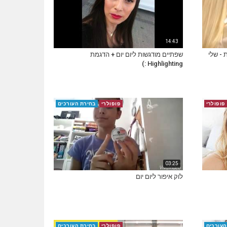
14:43
רת - שלי
שפתיים מודגשות ליום יום + הדגמת
Highlighting :)
פופולרי
פופולרי
בחירת העורכים
03:25
לוק איפור ליום יום
העורכים
פופולרי
בחירת העורכים