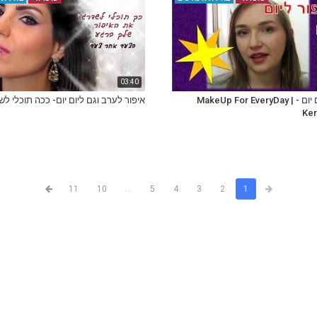
03:40
איפור ליום יום - MakeUp For EveryDay |
איפור לערב וגם ליום יום- ככה תוכלי לש
Ker
11
10
...
5
4
3
2
1