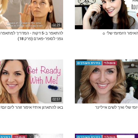
02:25
יפור היומיומי שלי ☼
להתאפר ב-5 דקות - המדריך למתאפ
גפני לסופר-פארם (פרק 18)
פופולרי
בחירת העורכים
02:57
יומי שלי ואיך לשים אייליינר
באו להתארגן איתי! איפור זוהר ליום יום!
פופולרי
בחירת העורכים
פופולרי
בחירת 