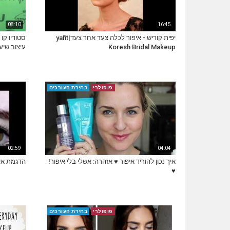
08:10
16:45
יפית קוריש - איפור לכלה צעד אחר צעד|yafit
סטודיו קו 
Koresh Bridal Makeup
עיצוב שיע
פופולרי
בחירת העורכים
02:59
04:04
איך נכון להוריד איפור ♥ אזהרה: אשלי בלי איפור!
הדגמת איפור קליל
♥
פופולרי
בחירת העורכים