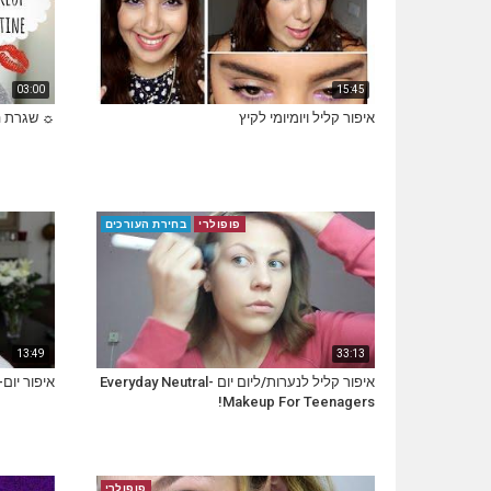
03:00
15:45
איפור קליל ויומיומי לקיץ
☼ שגרת הא
פופולרי
בחירת העורכים
13:49
33:13
איפור קליל לנערות/ליום יום -Everyday Neutral
איפור יום-
Makeup For Teenagers!
פופולרי