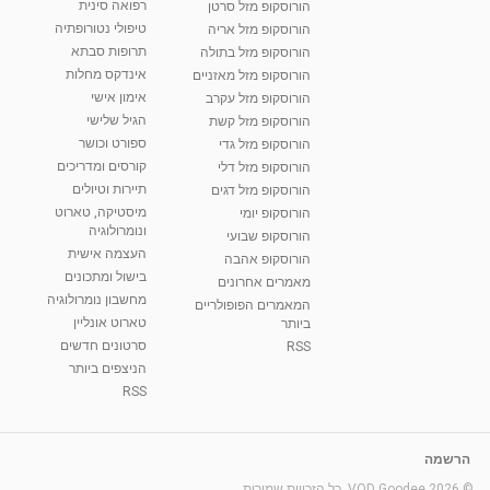
רפואה סינית
הורוסקופ מזל סרטן
טיפולי נטורופתיה
הורוסקופ מזל אריה
תרופות סבתא
הורוסקופ מזל בתולה
אינדקס מחלות
הורוסקופ מזל מאזניים
אימון אישי
הורוסקופ מזל עקרב
הגיל שלישי
הורוסקופ מזל קשת
ספורט וכושר
הורוסקופ מזל גדי
קורסים ומדריכים
הורוסקופ מזל דלי
תיירות וטיולים
הורוסקופ מזל דגים
מיסטיקה, טארוט
הורוסקופ יומי
ונומרולוגיה
הורוסקופ שבועי
העצמה אישית
הורוסקופ אהבה
בישול ומתכונים
מאמרים אחרונים
מחשבון נומרולוגיה
המאמרים הפופולריים
טארוט אונליין
ביותר
סרטונים חדשים
RSS
הניצפים ביותר
RSS
הרשמה
© 2026 VOD Goodee. כל הזכויות שמורות.