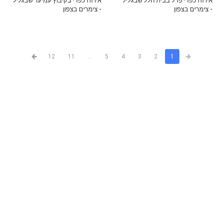
אירוח כפרי פרל בבית הלל שבגליל
אירוח כפרי בקיבוץ עמיעד שבגליל
- צימרים בצפון
- צימרים בצפון
12
11
...
5
4
3
2
1