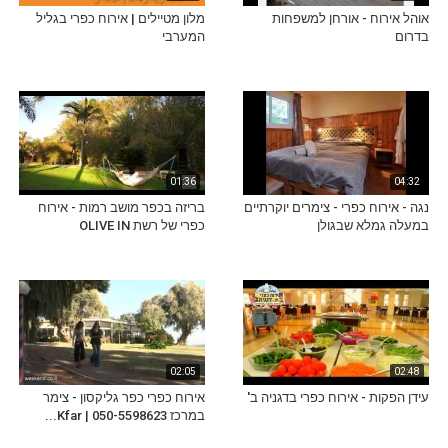
אוהל אירוח - אורחן למשפחות
מלון מטיילים | אירוח כפרי בגליל
בדרום
המערבי
01:36
04:32
נגה - אירוח כפרי - צימרים יוקרתיים
בריזה בכפר מושב רמות - אירוח
במעלה גמלא שבגולן
כפרי של רשת OLIVE IN
02:05
02:48
עידן הפקות - אירוח כפרי בדגניה ב'
אירוח כפרי כפר גליקסון - צימר
במרכז 050-5598623 | Kfar...