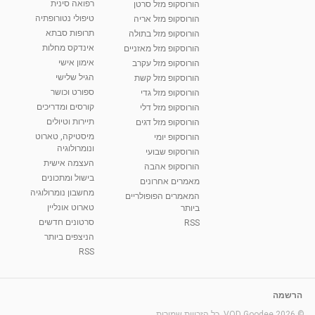
רפואה סינית
הורוסקופ מזל סרטן
טיפולי נטורופתיה
הורוסקופ מזל אריה
תרופות סבתא
הורוסקופ מזל בתולה
אינדקס מחלות
הורוסקופ מזל מאזניים
אימון אישי
הורוסקופ מזל עקרב
הגיל שלישי
הורוסקופ מזל קשת
ספורט וכושר
הורוסקופ מזל גדי
קורסים ומדריכים
הורוסקופ מזל דלי
תיירות וטיולים
הורוסקופ מזל דגים
מיסטיקה, טארוט
הורוסקופ יומי
ונומרולוגיה
הורוסקופ שבועי
העצמה אישית
הורוסקופ אהבה
בישול ומתכונים
מאמרים אחרונים
מחשבון נומרולוגיה
המאמרים הפופולריים
טארוט אונליין
ביותר
סרטונים חדשים
RSS
הניצפים ביותר
RSS
הרשמה
© 2026 VOD Goodee. כל הזכויות שמורות.