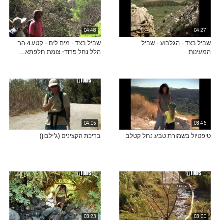
04:48
04:27
שביל בצד - הגלבוע - שביל
שביל בצד - מים לים - קטע 4 הר
המעינות
הלל נחל פרוד- צומת חלפתא...
04:05
03:46
טיפטיול בשמורת טבע נחל קטלב
בריכת הקצינים (ג'ילבון)
03:23
03:00