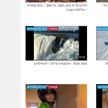
רק 11 – אילן ורד -
החיים על פי נועה תשבי, פרק 24 – בועז סמוראי
– צלילות בקובה
העורכים
פופולרי
בחירת העורכים
24:09
ל
מסע עולמי - ארגנטינה וצ'ילה - תרמילאים
העורכים
פופולרי
בחירת העורכים