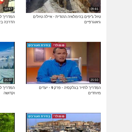
03:47
09:46
טיול ג'יפים בהימלאיה ההודית - איילה טיולים
המדריך ל
גיאוגרפיים
הדרכה בע
פופולרי
בחירת העורכים
25:07
25:50
המדריך לתייר בגלקסיה - פרק 9 - יעדים
מיוחדים
וקדושה
פופולרי
בחירת העורכים